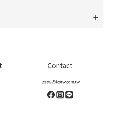
t
Contact
lcstw@lcstw.com.tw