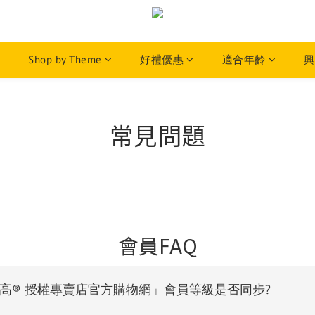
Shop by Theme
好禮優惠
適合年齡
興
常見問題
會員FAQ
樂高® 授權專賣店官方購物網」會員等級是否同步?