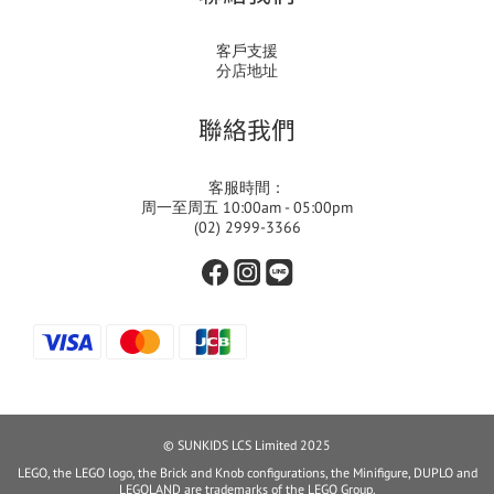
客戶支援
分店地址
聯絡我們
客服時間：
周一至周五 10:00am - 05:00pm
(02) 2999-3366
© SUNKIDS LCS Limited 2025
LEGO, the LEGO logo, the Brick and Knob configurations, the Minifigure, DUPLO and
LEGOLAND are trademarks of the LEGO Group.