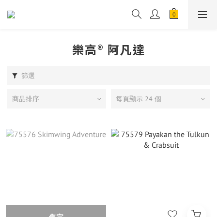
樂高® 阿凡達
篩選
商品排序
每頁顯示 24 個