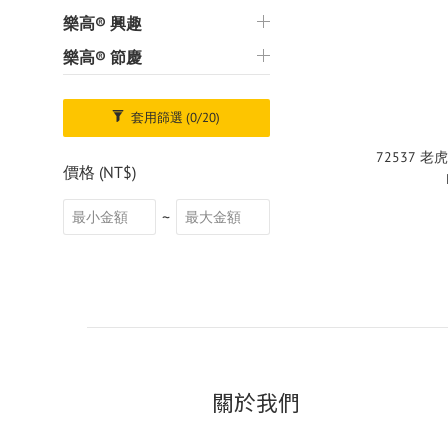
樂高® 興趣
樂高® 節慶
套用篩選
(0/20)
72537 老虎 
價格 (NT$)
~
關於我們