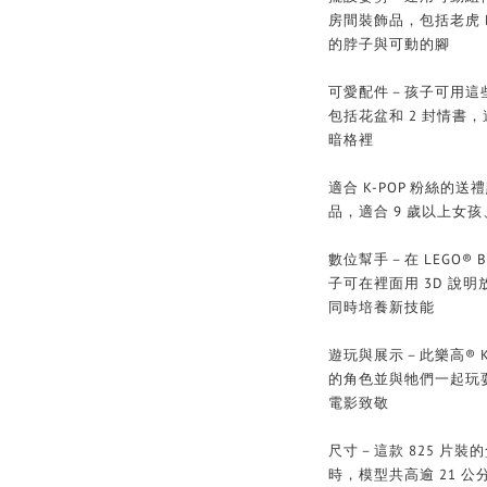
房間裝飾品，包括老虎 
的脖子與可動的腳
可愛配件－孩子可用這
包括花盆和 2 封情書，
暗格裡
適合 K-POP 粉絲
品，適合 9 歲以上女孩
數位幫手－在 LEGO® 
子可在裡面用 3D 說
同時培養新技能
遊玩與展示－此樂高® 
的角色並與牠們一起玩
電影致敬
尺寸－這款 825 片裝的盒
時，模型共高逾 21 公分