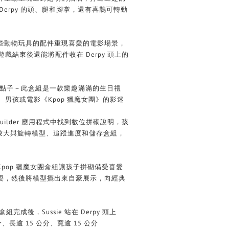
Derpy 的頭、腿和腳掌，還有喜鵲可轉動
些動物玩具的配件重現喜愛的電影場景，
遊戲結束後還能將配件收在 Derpy 頭上的
的送禮點子－此盒組是一款樂趣滿滿的生日禮
、男孩或電影《Kpop 獵魔女團》的影迷
Builder 應用程式中找到數位拼砌說明，孩
明放大與旋轉模型、追蹤進度和儲存盒組，
Kpop 獵魔女團盒組讓孩子拼砌備受喜愛
耍，然後將模型擺出來自豪展示，向經典
組完成後，Sussie 站在 Derpy 頭上
、長逾 15 公分、寬逾 15 公分