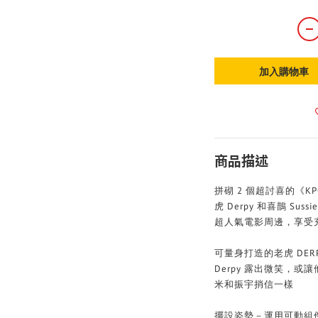
加入購物車
商品描述
拼砌 2 個超討喜的《K
虎 Derpy 和喜鵲 Su
超人氣電影周邊，享受
可量身打造的老虎 DER
Derpy 露出微笑，
米和振宇捎信一樣
擺設姿勢－運用可動組