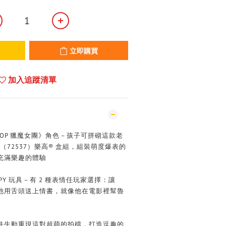
立即購買
加入追蹤清單
POP 獵魔女團》角色－孩子可拼砌這款老
ssie（72537）樂高® 盒組，組裝萌度爆表的
充滿樂趣的體驗
PY 玩具－有 2 種表情任玩家選擇：讓
或讓他用舌頭送上情書，就像他在電影裡幫魯
件生動重現這對超萌的拍檔，打造逗趣的