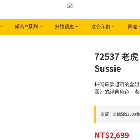
樂高®系列
好禮優惠
適合年齡
興趣
72537 老虎
Sussie
拼砌這款超萌的盒組，
團》的經典角色：老虎 D
全店，全館滿$2500
NT$2,699