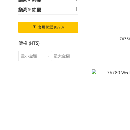
樂高® 節慶
套用篩選
(0/20)
767
價格 (NT$)
~