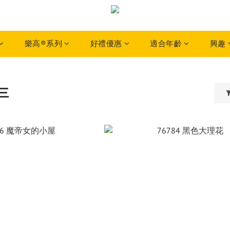
樂高®系列
好禮優惠
適合年齡
興趣
三