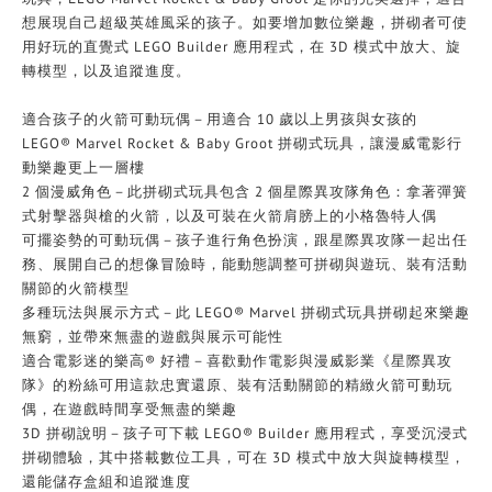
想展現自己超級英雄風采的孩子。如要增加數位樂趣，拼砌者可使
用好玩的直覺式 LEGO Builder 應用程式，在 3D 模式中放大、旋
轉模型，以及追蹤進度。
適合孩子的火箭可動玩偶－用適合 10 歲以上男孩與女孩的
LEGO® Marvel Rocket & Baby Groot 拼砌式玩具，讓漫威電影行
動樂趣更上一層樓
2 個漫威角色－此拼砌式玩具包含 2 個星際異攻隊角色：拿著彈簧
式射擊器與槍的火箭，以及可裝在火箭肩膀上的小格魯特人偶
可擺姿勢的可動玩偶－孩子進行角色扮演，跟星際異攻隊一起出任
務、展開自己的想像冒險時，能動態調整可拼砌與遊玩、裝有活動
關節的火箭模型
多種玩法與展示方式－此 LEGO® Marvel 拼砌式玩具拼砌起來樂趣
無窮，並帶來無盡的遊戲與展示可能性
適合電影迷的樂高® 好禮－喜歡動作電影與漫威影業《星際異攻
隊》的粉絲可用這款忠實還原、裝有活動關節的精緻火箭可動玩
偶，在遊戲時間享受無盡的樂趣
3D 拼砌說明－孩子可下載 LEGO® Builder 應用程式，享受沉浸式
拼砌體驗，其中搭載數位工具，可在 3D 模式中放大與旋轉模型，
還能儲存盒組和追蹤進度