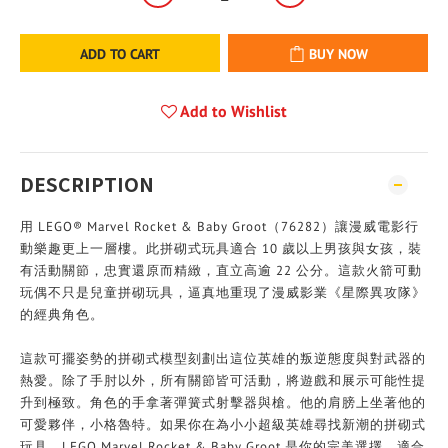
ADD TO CART
BUY NOW
Add to Wishlist
DESCRIPTION
用 LEGO® Marvel Rocket & Baby Groot（76282）讓漫威電影行
動樂趣更上一層樓。此拼砌式玩具適合 10 歲以上男孩與女孩，裝
有活動關節，忠實還原而精緻，直立高逾 22 公分。這款火箭可動
玩偶不只是兒童拼砌玩具，逼真地重現了漫威影業《星際異攻隊》
的經典角色。
這款可擺姿勢的拼砌式模型刻劃出這位英雄的叛逆態度與對武器的
熱愛。除了手肘以外，所有關節皆可活動，將遊戲和展示可能性提
升到極致。角色的手拿著彈簧式射擊器與槍。他的肩膀上坐著他的
可愛夥伴，小格魯特。如果你在為小小超級英雄尋找新潮的拼砌式
玩具，LEGO Marvel Rocket & Baby Groot 是你的完美選擇，適合