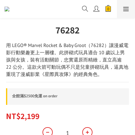
76282
用 LEGO® Marvel Rocket & Baby Groot（76282）讓漫威電
影行動樂趣更上一層樓。此拼砌式玩具適合 10 歲以上男
孩與女孩，裝有活動關節，忠實還原而精緻，直立高逾 
22 公分。這款火箭可動玩偶不只是兒童拼砌玩具，逼真地
重現了漫威影業《星際異攻隊》的經典角色。
全館滿$2500免運 on order
NT$2,199