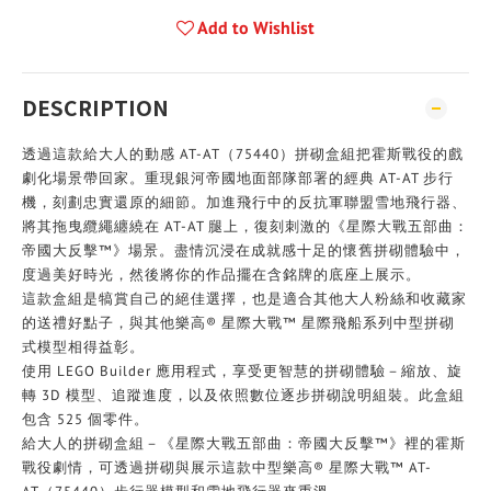
Add to Wishlist
DESCRIPTION
透過這款給大人的動感 AT-AT（75440）拼砌盒組把霍斯戰役的戲
劇化場景帶回家。重現銀河帝國地面部隊部署的經典 AT-AT 步行
機，刻劃忠實還原的細節。加進飛行中的反抗軍聯盟雪地飛行器、
將其拖曳纜繩纏繞在 AT-AT 腿上，復刻刺激的《星際大戰五部曲：
帝國大反擊™》場景。盡情沉浸在成就感十足的懷舊拼砌體驗中，
度過美好時光，然後將你的作品擺在含銘牌的底座上展示。
這款盒組是犒賞自己的絕佳選擇，也是適合其他大人粉絲和收藏家
的送禮好點子，與其他樂高® 星際大戰™ 星際飛船系列中型拼砌
式模型相得益彰。
使用 LEGO Builder 應用程式，享受更智慧的拼砌體驗－縮放、旋
轉 3D 模型、追蹤進度，以及依照數位逐步拼砌說明組裝。此盒組
包含 525 個零件。
給大人的拼砌盒組－《星際大戰五部曲：帝國大反擊™》裡的霍斯
戰役劇情，可透過拼砌與展示這款中型樂高® 星際大戰™ AT-