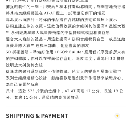
AT（75440）步行器模型和雪地飛行器來重溫
捕捉戲劇性的一刻－用樂高® 積木打造動感瞬間，刻劃雪地飛行器
將其拖曳纜繩纏繞在 AT-AT 腿上，試著讓它倒下的場景
專為展示而設計－將你的作品擺在含銘牌的拼砌式底座上展示
拼砌並建立你的收藏－這款值得收藏的盒組與其他樂高® 星際大戰
™ 系列經典星際大戰星際飛船的中型拼砌式模型相得益彰
適合大人粉絲的禮品－用這款樂高® 拼砌盒組犒賞自己，或是送給
喜愛星際大戰™ 經典三部曲、創意豐富的朋友
3D 拼砌說明－準備好使用 LEGO® Builder 應用程式享受前所未有
的拼砌體驗，你可以在裡面儲存盒組、追蹤進度，還能用 3D 拼砌
說明放大與旋轉盒組
從遙遠的銀河系到你家－值得收藏、給大人的樂高® 星際大戰™
系列盒組經過精心設計，獻給喜歡透過創意手作活動來放鬆身心、
為自己充電的玩家
尺寸－這款 525 片裝的盒組中，AT-AT 高逾 17 公分、長逾 19 公
分、寬逾 11 公分，是吸睛的桌面裝飾品
SHIPPING & PAYMENT