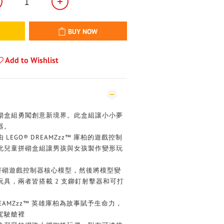
BUY NOW
Add to Wishlist
砌盒組勇闖創意新境界。此盒組讓小小夢
器。
EGO® DREAMZzz™ 庫柏的遊戲控制
此兒童拼砌盒組讓男孩與女孩製作變形玩
－拼砌遊戲控制器核心模型，然後將模型變
具，兩者皆搭載 2 支鉚釘射擊器和可打
REAMZzz™ 英雄庫柏為故事賦予生命力，
駕駛艙裡