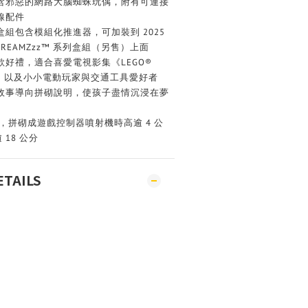
含邪惡的網路大腦蜘蛛玩偶，附有可連接
線配件
組包含模組化推進器，可加裝到 2025
DREAMZzz™ 系列盒組（另售）上面
好禮，適合喜愛電視影集《LEGO®
孩子，以及小小電動玩家與交通工具愛好者
故事導向拼砌說明，使孩子盡情沉浸在夢
件，拼砌成遊戲控制器噴射機時高逾 4 公
 18 公分
ETAILS