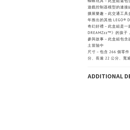
蜘蛛玩具－此盒組還包
遊戲控制器模型的連接
擴展樂趣－此交通工具盒
年推出的其他 LEGO® 
奇幻好禮－此盒組是一款
DREAMZzz™》的
參與故事－此盒組包含
土冒險中
尺寸－包含 266 個零
分、長逾 22 公分、寬逾
ADDITIONAL D