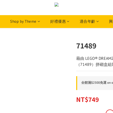
Shop by Theme
好禮優惠
適合年齡
興
71489
藉由 LEGO® DRE
（71489）拼砌盒
全館滿$2500免運 on o
NT$749