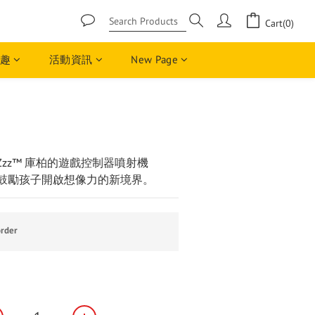
Cart(0)
趣
活動資訊
New Page
BUY NOW
AMZzz™ 庫柏的遊戲控制器噴射機
組鼓勵孩子開啟想像力的新境界。
rder