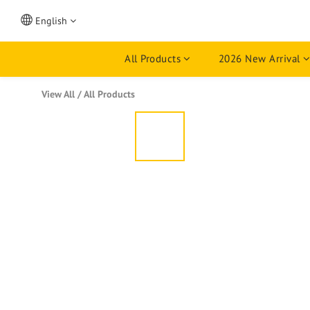
English
All Products
2026 New Arrival
View All
/
All Products