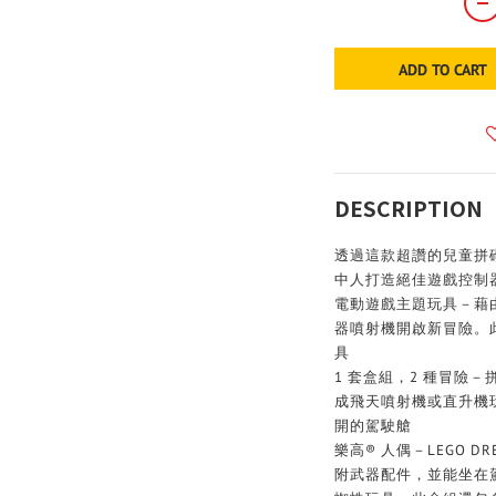
ADD TO CART
DESCRIPTION
透過這款超讚的兒童拼
中人打造絕佳遊戲控制
電動遊戲主題玩具－藉由 L
器噴射機開啟新冒險。
具
1 套盒組，2 種冒險
成飛天噴射機或直升機玩
開的駕駛艙
樂高® 人偶－LEGO D
附武器配件，並能坐在