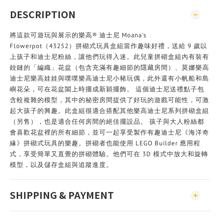
DESCRIPTION
將這款可遊玩與展示的樂高® 迪士尼 Moana's
Flowerpot（43252）拼砌式玩具盒組當作趣味好禮，送給 9 歲以
上孩子和迪士尼粉絲，讓他們玩得入迷。此兒童拼砌盒組內有裝有
鉸鏈的「編織」花盆（包含充滿有趣細節的隱藏房間）、莫娜樂高
迪士尼樂高娃娃與噗噗樂高迪士尼小豬玩偶，此外還有小帆船和島
嶼花朵，可在花盆闔上時擺成新穎擺飾。 這個迪士尼送禮點子包
含較複雜的模型，其中的秘密房間提供了好玩的遊戲可能性，可激
起大孩子的興趣。此盒組很適合搭配其他樂高迪士尼系列拼砌盒組
（另售），也是適合任何房間的絕佳擺設品。 孩子與大人粉絲都
會喜歡花盆裡的所有細節，並可一起享受製作有趣迪士尼《海洋奇
緣》拼砌式玩具的樂趣。拼砌者也能使用 LEGO Builder 應用程
式，享受簡單又直覺的拼砌體驗。他們可在 3D 模式中放大和旋轉
模型，以及儲存盒組與追蹤進度。
SHIPPING & PAYMENT