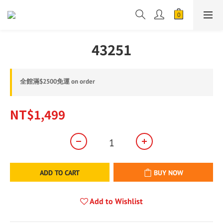
43251
全館滿$2500免運 on order
NT$1,499
ADD TO CART
BUY NOW
Add to Wishlist