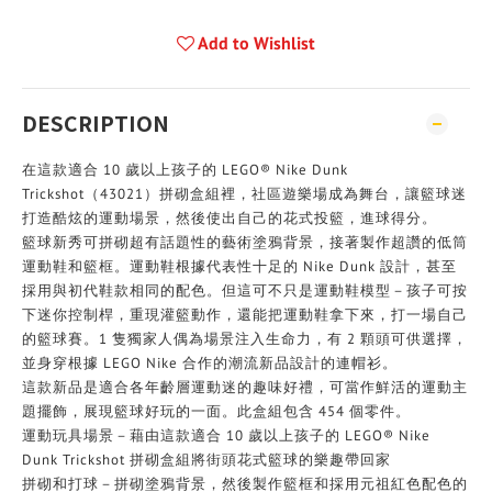
Add to Wishlist
DESCRIPTION
在這款適合 10 歲以上孩子的 LEGO® Nike Dunk
Trickshot（43021）拼砌盒組裡，社區遊樂場成為舞台，讓籃球迷
打造酷炫的運動場景，然後使出自己的花式投籃，進球得分。
籃球新秀可拼砌超有話題性的藝術塗鴉背景，接著製作超讚的低筒
運動鞋和籃框。運動鞋根據代表性十足的 Nike Dunk 設計，甚至
採用與初代鞋款相同的配色。但這可不只是運動鞋模型－孩子可按
下迷你控制桿，重現灌籃動作，還能把運動鞋拿下來，打一場自己
的籃球賽。1 隻獨家人偶為場景注入生命力，有 2 顆頭可供選擇，
並身穿根據 LEGO Nike 合作的潮流新品設計的連帽衫。
這款新品是適合各年齡層運動迷的趣味好禮，可當作鮮活的運動主
題擺飾，展現籃球好玩的一面。此盒組包含 454 個零件。
運動玩具場景－藉由這款適合 10 歲以上孩子的 LEGO® Nike
Dunk Trickshot 拼砌盒組將街頭花式籃球的樂趣帶回家
拼砌和打球－拼砌塗鴉背景，然後製作籃框和採用元祖紅色配色的