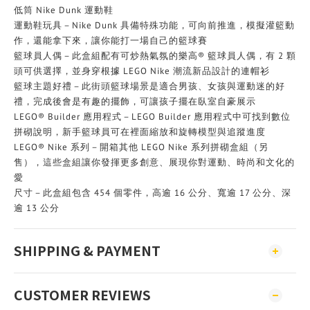
低筒 Nike Dunk 運動鞋
運動鞋玩具－Nike Dunk 具備特殊功能，可向前推進，模擬灌籃動
作，還能拿下來，讓你能打一場自己的籃球賽
籃球員人偶－此盒組配有可炒熱氣氛的樂高® 籃球員人偶，有 2 顆
頭可供選擇，並身穿根據 LEGO Nike 潮流新品設計的連帽衫
籃球主題好禮－此街頭籃球場景是適合男孩、女孩與運動迷的好
禮，完成後會是有趣的擺飾，可讓孩子擺在臥室自豪展示
LEGO® Builder 應用程式－LEGO Builder 應用程式中可找到數位
拼砌說明，新手籃球員可在裡面縮放和旋轉模型與追蹤進度
LEGO® Nike 系列－開箱其他 LEGO Nike 系列拼砌盒組（另
售），這些盒組讓你發揮更多創意、展現你對運動、時尚和文化的
愛
尺寸－此盒組包含 454 個零件，高逾 16 公分、寬逾 17 公分、深
逾 13 公分
SHIPPING & PAYMENT
CUSTOMER REVIEWS