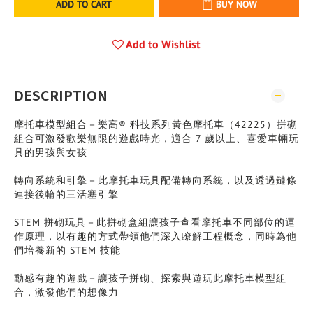
ADD TO CART
BUY NOW
Add to Wishlist
DESCRIPTION
摩托車模型組合－樂高® 科技系列黃色摩托車（42225）拼砌
組合可激發歡樂無限的遊戲時光，適合 7 歲以上、喜愛車輛玩
具的男孩與女孩
轉向系統和引擎－此摩托車玩具配備轉向系統，以及透過鏈條
連接後輪的三活塞引擎
STEM 拼砌玩具－此拼砌盒組讓孩子查看摩托車不同部位的運
作原理，以有趣的方式帶領他們深入瞭解工程概念，同時為他
們培養新的 STEM 技能
動感有趣的遊戲－讓孩子拼砌、探索與遊玩此摩托車模型組
合，激發他們的想像力