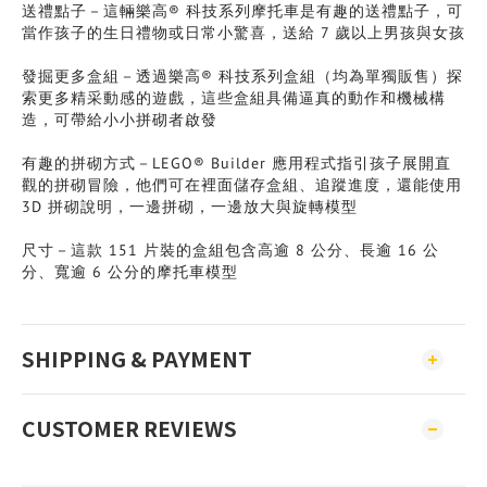
送禮點子－這輛樂高® 科技系列摩托車是有趣的送禮點子，可
當作孩子的生日禮物或日常小驚喜，送給 7 歲以上男孩與女孩
發掘更多盒組－透過樂高® 科技系列盒組（均為單獨販售）探
索更多精采動感的遊戲，這些盒組具備逼真的動作和機械構
造，可帶給小小拼砌者啟發
有趣的拼砌方式－LEGO® Builder 應用程式指引孩子展開直
觀的拼砌冒險，他們可在裡面儲存盒組、追蹤進度，還能使用
3D 拼砌說明，一邊拼砌，一邊放大與旋轉模型
尺寸－這款 151 片裝的盒組包含高逾 8 公分、長逾 16 公
分、寬逾 6 公分的摩托車模型
SHIPPING & PAYMENT
CUSTOMER REVIEWS