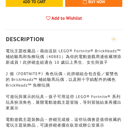
ADD TO CART
BUY NOW
Add to Wishlist
DESCRIPTION
電玩主題收藏品－藉由這款 LEGO® Fortnite® BrickHeadz™
補給駱馬和魚柳玩偶（40881）為你的電動遊戲周邊收藏增添
新成員！此拼砌盒組適合 10 歲以上男生、女生與孩子
2 個《FORTNITE®》角色玩偶－此拼砌組合包含藍／紫雙色
的 BrickHeadz™ 補給駱馬玩偶，以及附十字鎬配件的橘色
BrickHeadz™ 魚柳玩偶
可遊玩與展示的玩具－孩子可用這些 LEGO® Fortnite® 系列
玩具扮演角色，展開電動遊戲主題冒險，等到冒險結束再擺出
來展示
電動遊戲主題裝飾品－拼砌完成後，這些玩偶會是值得收藏的
電玩主題裝飾品，可讓拼砌者擺在臥室或辦公室展示