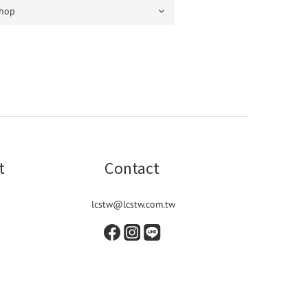
t
Contact
lcstw@lcstw.com.tw