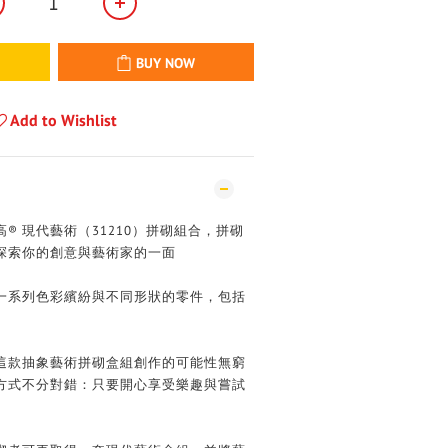
BUY NOW
Add to Wishlist
® 現代藝術（31210）拼砌組合，拼砌
探索你的創意與藝術家的一面
一系列色彩繽紛與不同形狀的零件，包括
這款抽象藝術拼砌盒組創作的可能性無窮
方式不分對錯：只要開心享受樂趣與嘗試