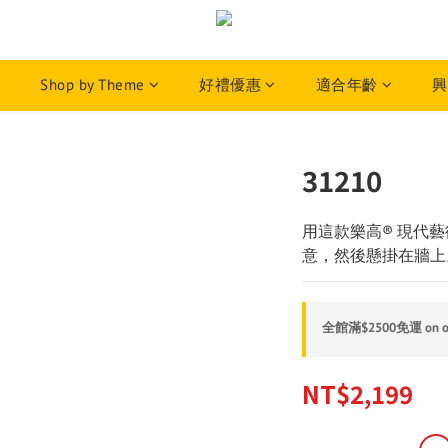
Shop by Theme
好禮優惠
適合年齡
興
31210
用這款樂高® 現代藝
意，然後懸掛在牆上
全館滿$2500免運 on o
NT$2,199