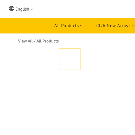
English
All Products
2026 New Arrival
View All
/
All Products