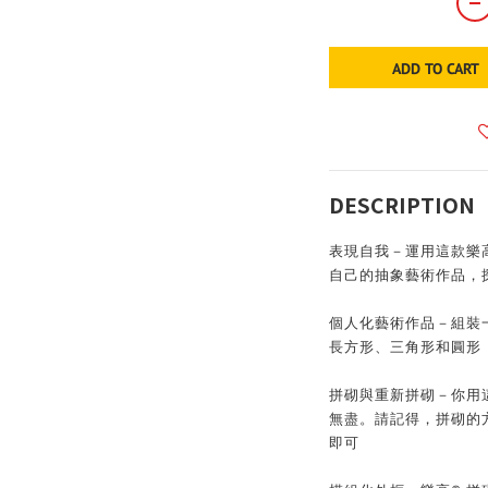
ADD TO CART
DESCRIPTION
表現自我－運用這款樂高
自己的抽象藝術作品，
個人化藝術作品－組裝
長方形、三角形和圓形
拼砌與重新拼砌－你用
無盡。請記得，拼砌的
即可