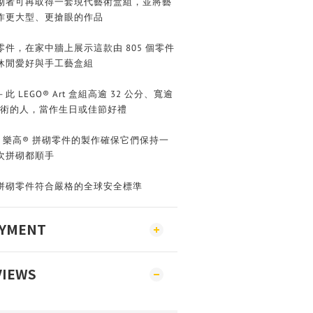
拼砌者可再取得一套現代藝術盒組，並將藝
作更大型、更搶眼的作品
件，在家中牆上展示這款由 805 個零件
 休閒愛好與手工藝盒組
LEGO® Art 盒組高逾 32 公分、寬逾
藝術的人，當作生日或佳節好禮
來，樂高® 拼砌零件的製作確保它們保持一
次拼砌都順手
 拼砌零件符合嚴格的全球安全標準
AYMENT
VIEWS