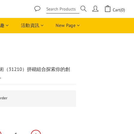
Cart(0)
趣
活動資訊
New Page
BUY NOW
術（31210）拼砌組合探索你的創
。
rder