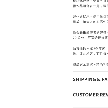
模組化外框－樂高® 
術作品組合在一起，製
製作與展示－使用吊掛零
組成、給大人的樂高®
適合藝術愛好者的好禮－此 
20 公分，可送給愛好
品質優良－逾 60 年
致、彼此相容，而且每
總是安全無虞－樂高®
SHIPPING & P
CUSTOMER RE