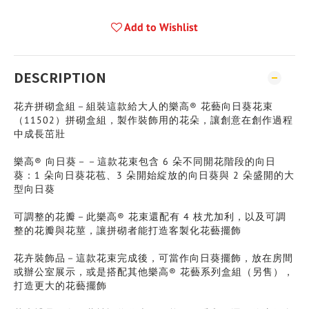
Add to Wishlist
DESCRIPTION
花卉拼砌盒組－組裝這款給大人的樂高® 花藝向日葵花束
（11502）拼砌盒組，製作裝飾用的花朵，讓創意在創作過程
中成長茁壯
樂高® 向日葵－－這款花束包含 6 朵不同開花階段的向日
葵：1 朵向日葵花苞、3 朵開始綻放的向日葵與 2 朵盛開的大
型向日葵
可調整的花瓣－此樂高® 花束還配有 4 枝尤加利，以及可調
整的花瓣與花莖，讓拼砌者能打造客製化花藝擺飾
花卉裝飾品－這款花束完成後，可當作向日葵擺飾，放在房間
或辦公室展示，或是搭配其他樂高® 花藝系列盒組（另售），
打造更大的花藝擺飾