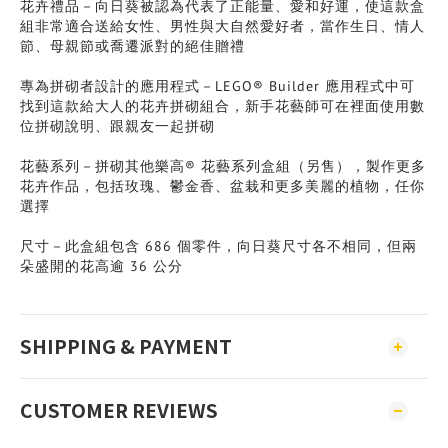
花卉禮品－向日葵被認為代表了正能量、愛和好運，使這款盒
組非常適合送給女性、男性與大自然愛好者，當作生日、情人
節、母親節或喬遷派對的絕佳贈禮
專為拼砌者設計的應用程式－LEGO® Builder 應用程式中可
找到這款給大人的花卉拼砌組合，新手花藝師可在裡面使用數
位拼砌說明、跟親友一起拼砌
花藝系列－拼砌其他樂高® 花藝系列盒組（另售），製作更多
花卉作品，包括玫瑰、鬱金香、盆栽和更多美麗的植物，任你
選擇
尺寸－此盒組包含 686 個零件，向日葵尺寸各不相同，但兩
朵盛開的花高逾 36 公分
SHIPPING & PAYMENT
CUSTOMER REVIEWS