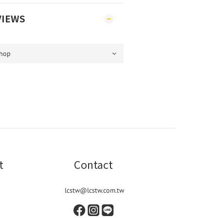
VIEWS
t
Contact
lcstw@lcstw.com.tw