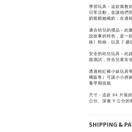
學習玩具－這款寓教
日常活動，並讓他們
奶瓶餵她喝奶，在過
適合幼兒的禮品－此樂
說故事的特色，是一
妹》粉絲，以及 2 
安全的幼兒玩具－此
面測試，符合兒童安
透過粉紅豬小妹玩具
獨販售）可讓小小拼
養早期技能
尺寸－這款 84 片裝
公分、深逾 9 公分的
SHIPPING & P