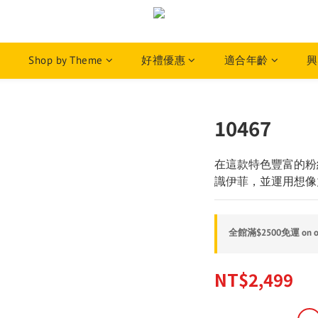
Shop by Theme
好禮優惠
適合年齡
興
10467
在這款特色豐富的粉
識伊菲，並運用想像
全館滿$2500免運 on o
NT$2,499