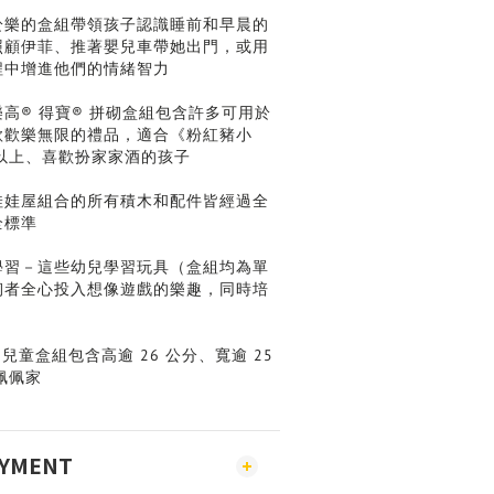
於樂的盒組帶領孩子認識睡前和早晨的
照顧伊菲、推著嬰兒車帶她出門，或用
程中增進他們的情緒智力
高® 得寶® 拼砌盒組包含許多可用於
款歡樂無限的禮品，適合《粉紅豬小
歲以上、喜歡扮家家酒的孩子
娃娃屋組合的所有積木和配件皆經過全
全標準
學習－這些幼兒學習玩具（盒組均為單
砌者全心投入想像遊戲的樂趣，同時培
的兒童盒組包含高逾 26 公分、寬逾 25
佩佩家
AYMENT