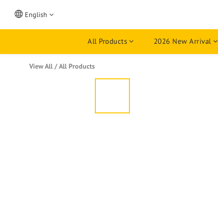
English
All Products
2026 New Arrival
View All
/
All Products