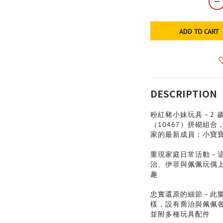
ADD TO CART
DESCRIPTION
粉紅豬小妹玩具－2 
（10467）拼砌組
家的最新成員：小寶
重現家庭日常活動－
治、伊菲與佩佩玩偶
趣
忠實還原的細節－此樂
樣，設有喬治與佩佩
並附多種玩具配件