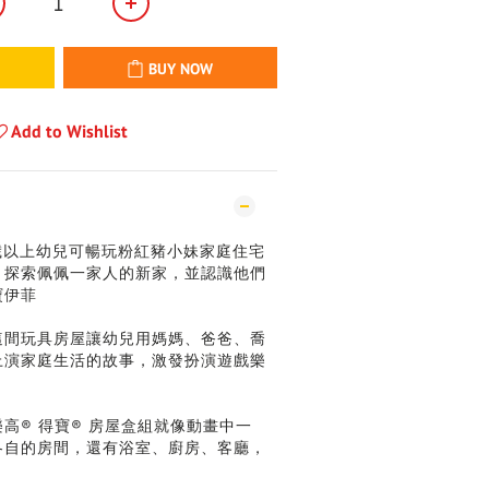
BUY NOW
Add to Wishlist
歲以上幼兒可暢玩粉紅豬小妹家庭住宅
合，探索佩佩一家人的新家，並認識他們
寶伊菲
這間玩具房屋讓幼兒用媽媽、爸爸、喬
上演家庭生活的故事，激發扮演遊戲樂
高® 得寶® 房屋盒組就像動畫中一
各自的房間，還有浴室、廚房、客廳，