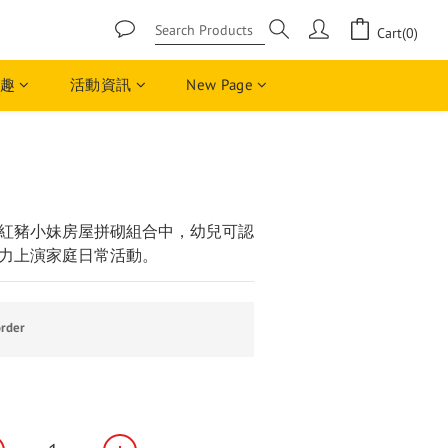
Cart(0)
趣
活動資訊
New Page
BUY NOW
紅豬小妹房屋拼砌組合中，幼兒可認
力上演家庭日常活動。
rder