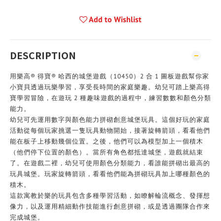
Add to Wishlist
DESCRIPTION
用樂高® 得寶® 哈西的城堡遊戲（10450）2 合 1 圖板遊戲幫你家
小寶貝透過玩樂學習，享受長時間的家庭樂趣。幼兒可踏上樂高得
寶學習冒險，在遊玩 2 種趣味遊戲的過程中，練習數數和顏色分類
能力。
幼兒可先運用數字與顏色能力拼砌創意城堡玩具。這個好玩的家庭
活動從每個玩家挑選一隻玩具動物開始，接著旋轉箭頭，看看他們
能在板子上移動幾個位置。之後，他們可以為模型加上一個積木
（他們停下位置的顏色）。當所有角色都抵達城堡，遊戲就結束
了。在遊戲二裡，幼兒可使用顏色分類能力，看誰能拼砌出最高的
玩具城堡。玩家旋轉箭頭，看看他們能為拼砌玩具加上哪種顏色的
積木。
這款寓教於樂的玩具包含多種學習活動，如瞭解輪流概念、發揮想
像力，以及運用精細動作技能進行創意拼砌，或是透過團隊合作來
完成城堡。