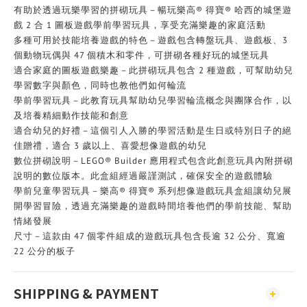
有助於透過玩樂學習的拼砌玩具－暢玩樂高® 得寶® 哈西的城堡遊
戲 2 合 1 圖板遊戲學前學習玩具，享受充滿樂趣的家庭活動
多種可用於技能培養遊戲的特色－遊戲包含轉盤玩具、遊戲板、3
個動物玩偶與 47 個積木和零件，可拼砌各種好玩的城堡玩具
適合家庭的圖板遊戲樂趣－此拼砌玩具包含 2 種遊戲，可幫助幼兒
學習數字與顏色，同時也教他們如何輪流
學前學習玩具－此教育玩具幫助幼兒學習輪流概念與團隊合作，以
及培養精細動作技能和創意
適合幼兒的好禮－這個引人入勝的學習活動是生日或特別日子的絕
佳贈禮，適合 3 歲以上、喜愛想像遊戲的幼兒
數位拼砌說明－LEGO® Builder 應用程式包含此創意玩具內附拼砌
說明的數位版本。此盒組經過嚴謹測試，確保安全的遊戲體驗
學前兒童學習玩具－樂高® 得寶® 系列想像遊戲玩具盒組讓幼兒展
開學習冒險，透過充滿樂趣的遊戲時間培養他們的學前技能、幫助
情緒發展
尺寸－這款由 47 個零件組成的遊戲玩具包含長逾 32 公分、寬逾
22 公分的板子
SHIPPING & PAYMENT