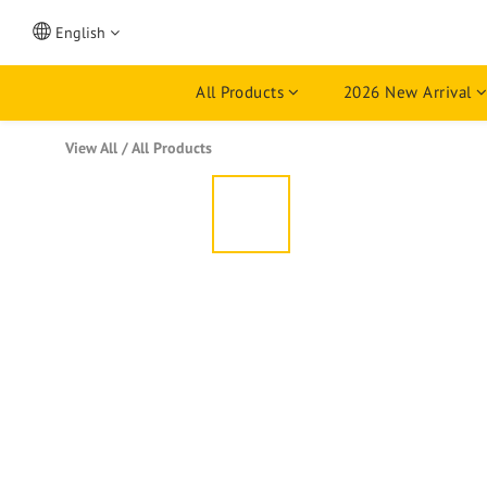
English
All Products
2026 New Arrival
View All
/
All Products