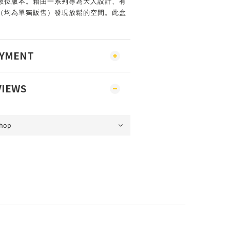
數位版本。藉由一系列專為大人設計、有
（均為單獨販售）發現放鬆的空間。此盒
AYMENT
VIEWS