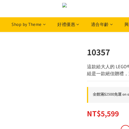
Shop by Theme
好禮優惠
適合年齡
興
10357
這款給大人的 LEGO® Ico
組是一款絕佳贈禮，
全館滿$2500免運 on o
NT$5,599