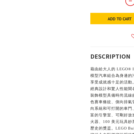
ADD TO CART
DESCRIPTION
藉由給大人的 LEGO® Icon
模型汽車組合為身邊的
享受成就感十足的活動。
經典設計和驚人性能聞
裝飾模型具備時尚流線的藍
色賽車條紋、側向排氣
向系統和可打開的車門
富的引擎室、可剛好放
火器、100 美元玩具
歷史的獎盃。LEGO B