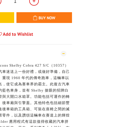
BUY NOW
Add to Wishlist
s Shelby Cobra 427 S/C（10357）
汽車迷送上一份好禮，或做好準備，自己
重現 1960 年代的傳奇跑車，這輛車以
名，使它成為賽車界的霸主。此復古汽車
色車身，並有 Shelby 搶眼的招牌白
管與大開口水箱罩。功能包括可運作的轉
、後車廂與引擎蓋。其他特色包括細節豐
進後車箱的工具箱、可裝在座椅之間的滅
鈔票零件，以及讚頌這輛車在賽道上的輝煌
uilder 應用程式有這款值得收藏的汽車拼