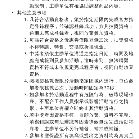
動限制，主辦單位有權協助調整商品內容。
其他注意事項
凡符合活動資格者，須於指定期限內完成官方指
定登錄程序，並確認登錄成功，方具抽獎資格；
逾期未完成登錄者，視同放棄參加資格。
每張符合資格之優惠券僅限登錄乙次，抽獎資格
不得轉讓、轉售、交換或折換現金。
中獎者須依主辦單位溝通之指定日期、時間及地
點完成報到及參加活動，逾時未到、無法聯繫、
資格不符或未依規定完成程序者，視同自動放棄
資格。
搬搬樂挑戰僅限於活動指定區域內進行，每位參
加者限挑戰乙次，活動時間固定為30秒。
如參加者於活動過程中有危險行為、破壞現場秩
序、不配合工作人員指示或影響活動進行之情
形，主辦單位有權立即終止其活動資格。
若中獎者因資格不符、自願放棄、資料不完整、
填寫錯誤或無法辨識等因素導致無法完成活動程
序者，主辦單位不另行補發、補抽或補辦。
參加者應保證所有填寫或提出之資料均為真實且