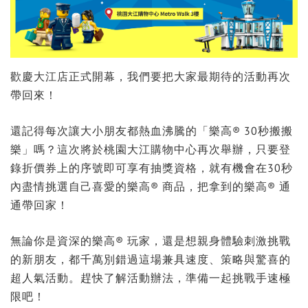
歡慶大江店正式開幕，我們要把大家最期待的活動再次
帶回來！
還記得每次讓大小朋友都熱血沸騰的「樂高® 30秒搬搬
樂」嗎？這次將於桃園大江購物中心再次舉辦，只要登
錄折價券上的序號即可享有抽獎資格，就有機會在30秒
內盡情挑選自己喜愛的樂高® 商品，把拿到的樂高® 通
通帶回家！
無論你是資深的樂高® 玩家，還是想親身體驗刺激挑戰
的新朋友，都千萬別錯過這場兼具速度、策略與驚喜的
超人氣活動。趕快了解活動辦法，準備一起挑戰手速極
限吧！