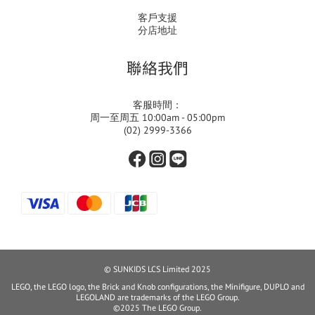
客戶支援
分店地址
聯絡我們
客服時間：
周一至周五 10:00am - 05:00pm
(02) 2999-3366
© SUNKIDS LCS Limited 2025
LEGO, the LEGO logo, the Brick and Knob configurations, the Minifigure, DUPLO and
LEGOLAND are trademarks of the LEGO Group.
©2025 The LEGO Group.