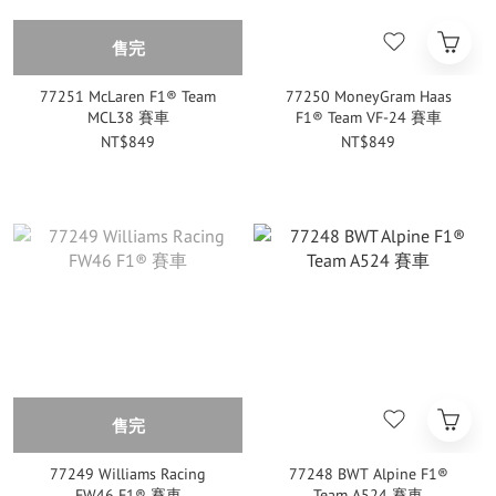
售完
77251 McLaren F1® Team
77250 MoneyGram Haas
MCL38 賽車
F1® Team VF-24 賽車
NT$849
NT$849
售完
77249 Williams Racing
77248 BWT Alpine F1®
FW46 F1® 賽車
Team A524 賽車