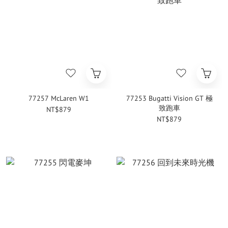
77257 McLaren W1
77253 Bugatti Vision GT 極
致跑車
NT$879
NT$879