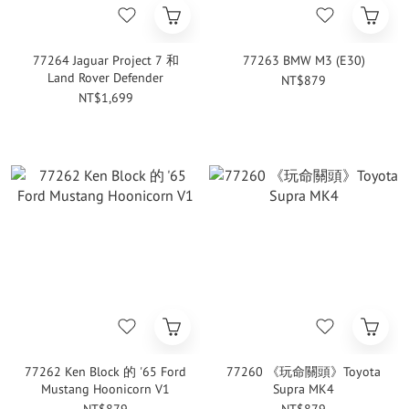
77264 Jaguar Project 7 和
77263 BMW M3 (E30)
Land Rover Defender
NT$879
NT$1,699
77262 Ken Block 的 '65 Ford
77260 《玩命關頭》Toyota
Mustang Hoonicorn V1
Supra MK4