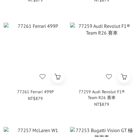
NT$879
NT$879
77261 Ferrari 499P
77259 Audi Revolut F1®
Team R26 賽車
NT$879
NT$879