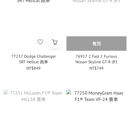
售完
77237 Dodge Challenger
76917 2 Fast 2 Furious
SRT Hellcat 跑車
Nissan Skyline GT-R (R3
NT$849
NT$749