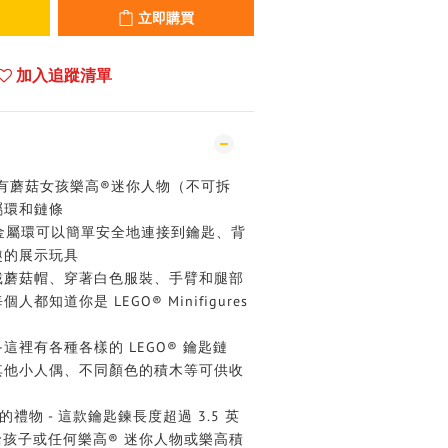
立即購買
加入追蹤清單
有蘑菇女孩樂高®迷你人物（不可拆
屬環和鏈條
金屬環可以簡單安全地連接到鑰匙、背
趣的展示玩具
戴蘑菇帽、穿著白色服裝、手臂和腿部
知道你是 LEGO® Minifigures
這裡有各種各樣的 LEGO® 鑰匙鏈
其他小人偶、不同顏色的積木等可供收
的禮物 - 這款鑰匙鍊長度超過 3.5 英
給孩子或任何樂高® 迷你人物或樂高積