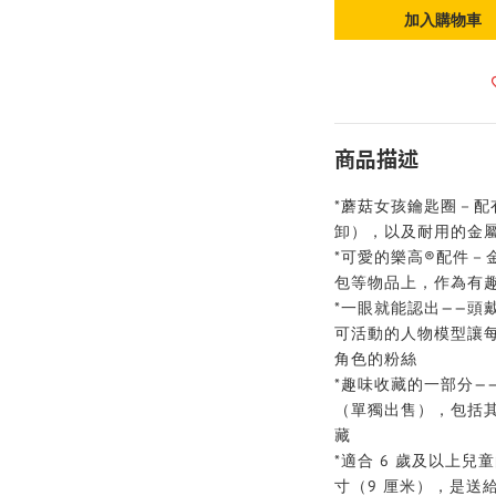
加入購物車
商品描述
*蘑菇女孩鑰匙圈－配
卸），以及耐用的金
*可愛的樂高®配件－
包等物品上，作為有
*一眼就能認出——頭
可活動的人物模型讓每個人都
角色的粉絲
*趣味收藏的一部分——
（單獨出售），包括
藏
*適合 6 歲及以上兒童
寸（9 厘米），是送