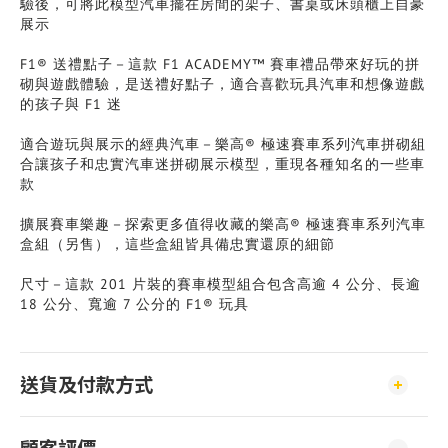
驗後，可將此模型汽車擺在房間的架子、書桌或床頭櫃上自豪
展示
F1® 送禮點子－這款 F1 ACADEMY™ 賽車禮品帶來好玩的拼
砌與遊戲體驗，是送禮好點子，適合喜歡玩具汽車和想像遊戲
的孩子與 F1 迷
適合遊玩與展示的經典汽車－樂高® 極速賽車系列汽車拼砌組
合讓孩子和忠實汽車迷拼砌展示模型，重現各種知名的一些車
款
擴展賽車樂趣－探索更多值得收藏的樂高® 極速賽車系列汽車
盒組（另售），這些盒組皆具備忠實還原的細節
尺寸－這款 201 片裝的賽車模型組合包含高逾 4 公分、長逾
18 公分、寬逾 7 公分的 F1® 玩具
送貨及付款方式