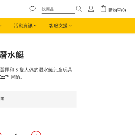
購物車(0)
活動資訊
客服支援
立即購買
魚潛水艇
砌選擇和 3 隻人偶的潛水艇兒童玩具
Zzz™ 冒險。
免運