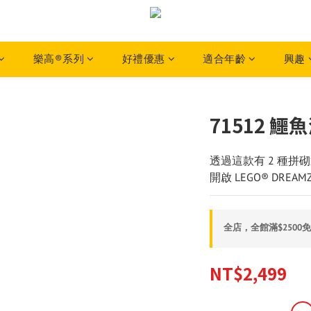
樂高®系列
好禮優惠
適合年齡
興趣
71512 鱷
透過這款有 2 種拼
開啟 LEGO® DREAM
全店，全館滿$2500
NT$2,499