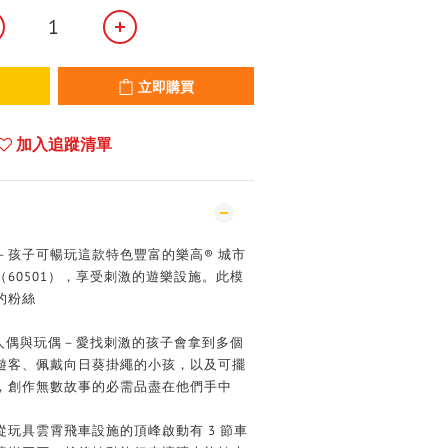
立即購買
加入追蹤清單
－孩子可暢玩這款特色豐富的樂高® 城市
60501），享受刺激的遊樂設施。此模
的粉絲
的人偶與玩偶－愛找刺激的孩子會拿到多個
遊客、佩戴向日葵掛繩的小孩，以及可擺
，創作無數故事的必需品盡在他們手中
玩具雲霄飛車設施的頂峰啟動有 3 節車