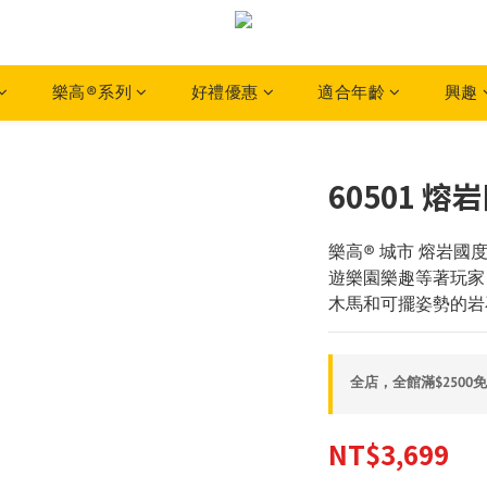
樂高®系列
好禮優惠
適合年齡
興趣
60501 
樂高® 城市 熔岩
遊樂園樂趣等著玩家
木馬和可擺姿勢的岩
全店，全館滿$2500
NT$3,699