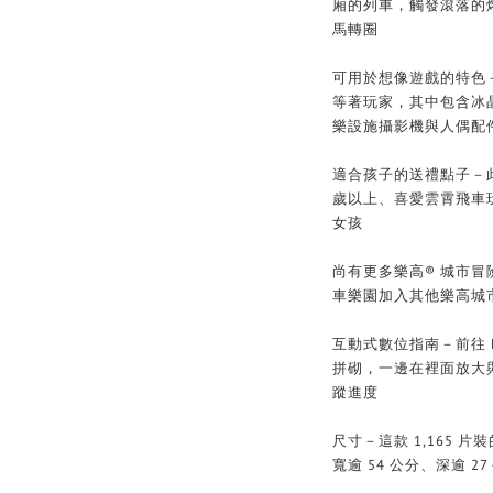
廂的列車，觸發滾落的
馬轉圈
可用於想像遊戲的特色
等著玩家，其中包含冰
樂設施攝影機與人偶配
適合孩子的送禮點子－
歲以上、喜愛雲霄飛車
女孩
尚有更多樂高® 城市
車樂園加入其他樂高城
互動式數位指南－前往 LE
拼砌，一邊在裡面放大與
蹤進度
尺寸－這款 1,165 
寬逾 54 公分、深逾 27