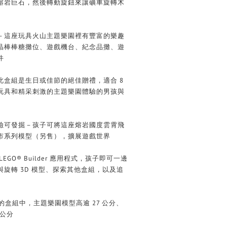
熔岩巨石，然後轉動旋鈕來讓礦車旋轉木
－這座玩具火山主題樂園裡有豐富的樂趣
晶棒棒糖攤位、遊戲機台、紀念品攤、遊
件
此盒組是生日或佳節的絕佳贈禮，適合 8
玩具和精采刺激的主題樂園體驗的男孩與
冒險可發掘－孩子可將這座熔岩國度雲霄飛
市系列模型（另售），擴展遊戲世界
GO® Builder 應用程式，孩子即可一邊
旋轉 3D 模型、探索其他盒組，以及追
片裝的盒組中，主題樂園模型高逾 27 公分、
 公分