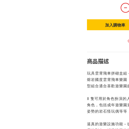
加入購物車
商品描述
玩具雲霄飛車拼砌盒組
熔岩國度雲霄飛車樂園（
型組合適合喜歡遊樂園
8 隻可用於角色扮演
角色，包括成年遊樂園
姿勢的岩石怪玩偶等等
逼真的遊樂設施功能－從