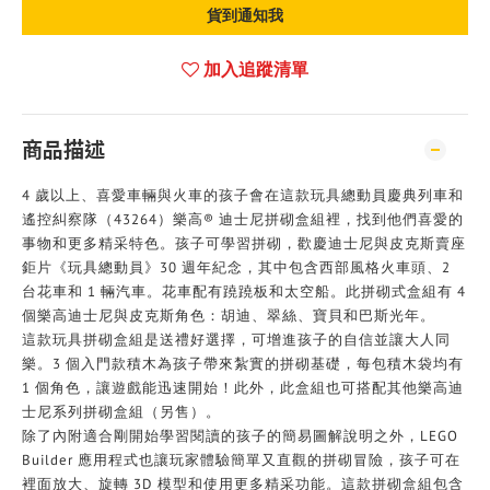
貨到通知我
加入追蹤清單
商品描述
4 歲以上、喜愛車輛與火車的孩子會在這款玩具總動員慶典列車和
遙控糾察隊（43264）樂高® 迪士尼拼砌盒組裡，找到他們喜愛的
事物和更多精采特色。孩子可學習拼砌，歡慶迪士尼與皮克斯賣座
鉅片《玩具總動員》30 週年紀念，其中包含西部風格火車頭、2
台花車和 1 輛汽車。花車配有蹺蹺板和太空船。此拼砌式盒組有 4
個樂高迪士尼與皮克斯角色：胡迪、翠絲、寶貝和巴斯光年。
這款玩具拼砌盒組是送禮好選擇，可增進孩子的自信並讓大人同
樂。3 個入門款積木為孩子帶來紮實的拼砌基礎，每包積木袋均有
1 個角色，讓遊戲能迅速開始！此外，此盒組也可搭配其他樂高迪
士尼系列拼砌盒組（另售）。
除了內附適合剛開始學習閱讀的孩子的簡易圖解說明之外，LEGO
Builder 應用程式也讓玩家體驗簡單又直觀的拼砌冒險，孩子可在
裡面放大、旋轉 3D 模型和使用更多精采功能。這款拼砌盒組包含