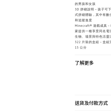
的男孩和女孩
3D 拼砌說明－孩子可下載
式拼砌體驗，其中有數位
和追蹤進度
Minecraft® 遊戲成真
家提供一種享受同名電
生物、場景與特色活靈
322 片裝的盒組－盒組
15 公分
了解更多
送貨及付款方式