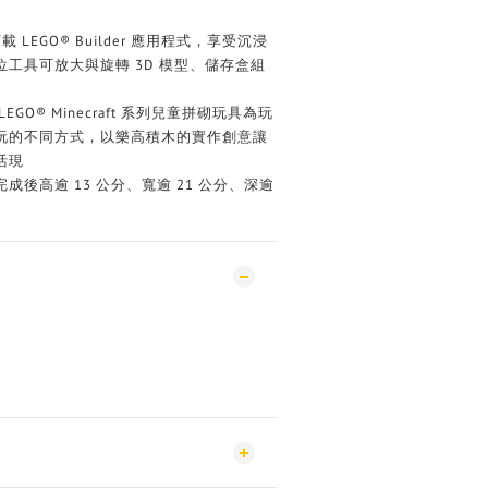
 LEGO® Builder 應用程式，享受沉浸
工具可放大與旋轉 3D 模型、儲存盒組
－LEGO® Minecraft 系列兒童拼砌玩具為玩
玩的不同方式，以樂高積木的實作創意讓
活現
完成後高逾 13 公分、寬逾 21 公分、深逾