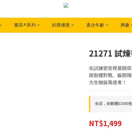
樂高®系列
好禮優惠
適合年齡
興趣
21271 試
在試煉密室裡展開尋
跟骷髏對戰、躲開飛
大生物旋風使者！
全店，全館滿$2500
NT$1,499