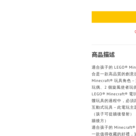
商品描述
適合孩子的 LEGO® M
合是一款高品質的創意拼
Minecraft® 玩具
玩偶、2 個旋風使者玩
LEGO® Minecra
髏玩具的過程中，必須
互動式玩具－此電玩主題
（孩子可從牆後發射），
牆後方）
適合孩子的 Minecra
一款值得收藏的好禮，適