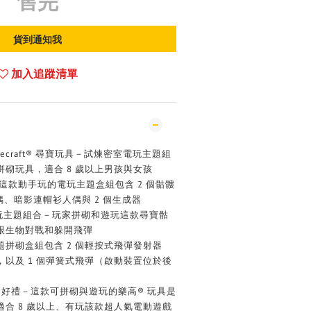
售完
貨到通知我
加入追蹤清單
inecraft® 尋寶玩具－試煉密室電玩主題組
砌玩具，適合 8 歲以上男孩與女孩
角色－這款動手玩的電玩主題盒組包含 2 個骷髏
偶、暗影連帽衫人偶與 2 個生成器
ft® 電玩主題組合－玩家拼砌和遊玩這款尋寶骷
跟生物對戰和躲開飛彈
拼砌盒組包含 2 個輕按式飛彈發射器
以及 1 個彈簧式飛彈（啟動裝置位於後
ft® 好禮－這款可拼砌與遊玩的樂高® 玩具是
合 8 歲以上、有玩該款超人氣電動遊戲