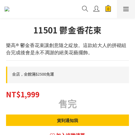
11501 鬱金香花束
樂高® 鬱金香花束讓創意隨之綻放。這款給大人的拼砌組
合完成後會是永不凋謝的絕美花藝擺飾。
全店，全館滿$2500免運
NT$1,999
售完
貨到通知我