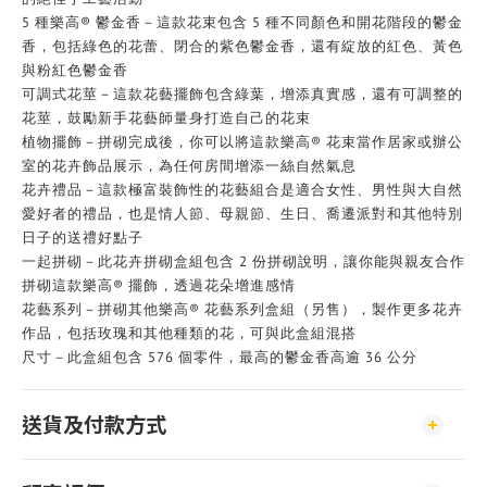
5 種樂高® 鬱金香－這款花束包含 5 種不同顏色和開花階段的鬱金
香，包括綠色的花蕾、閉合的紫色鬱金香，還有綻放的紅色、黃色
與粉紅色鬱金香
可調式花莖－這款花藝擺飾包含綠葉，增添真實感，還有可調整的
花莖，鼓勵新手花藝師量身打造自己的花束
植物擺飾－拼砌完成後，你可以將這款樂高® 花束當作居家或辦公
室的花卉飾品展示，為任何房間增添一絲自然氣息
花卉禮品－這款極富裝飾性的花藝組合是適合女性、男性與大自然
愛好者的禮品，也是情人節、母親節、生日、喬遷派對和其他特別
日子的送禮好點子
一起拼砌－此花卉拼砌盒組包含 2 份拼砌說明，讓你能與親友合作
拼砌這款樂高® 擺飾，透過花朵增進感情
花藝系列－拼砌其他樂高® 花藝系列盒組（另售），製作更多花卉
作品，包括玫瑰和其他種類的花，可與此盒組混搭
尺寸－此盒組包含 576 個零件，最高的鬱金香高逾 36 公分
送貨及付款方式