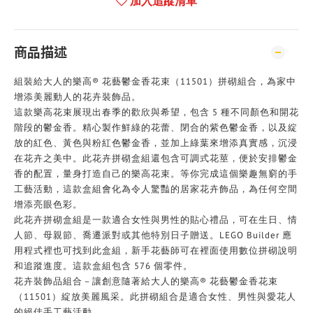
加入追蹤清單
商品描述
組裝給大人的樂高® 花藝鬱金香花束（11501）拼砌組合，為家中
增添美麗動人的花卉裝飾品。
這款樂高花束展現出春季的歡欣與希望，包含 5 種不同顏色和開花
階段的鬱金香。精心製作鮮綠的花蕾、閉合的紫色鬱金香，以及綻
放的紅色、黃色與粉紅色鬱金香，並加上綠葉來增添真實感，沉浸
在花卉之美中。此花卉拼砌盒組還包含可調式花莖，便於安排鬱金
香的配置，量身打造自己的樂高花束。等你完成這個樂趣無窮的手
工藝活動，這款盒組會化為令人驚豔的居家花卉飾品，為任何空間
增添亮眼色彩。
此花卉拼砌盒組是一款適合女性與男性的貼心禮品，可在生日、情
人節、母親節、喬遷派對或其他特別日子贈送。LEGO Builder 應
用程式裡也可找到此盒組，新手花藝師可在裡面使用數位拼砌說明
和追蹤進度。這款盒組包含 576 個零件。
花卉裝飾品組合－讓創意隨著給大人的樂高® 花藝鬱金香花束
（11501）綻放美麗風采。此拼砌組合是適合女性、男性與愛花人
的絕佳手工藝活動