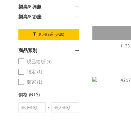
樂高® 興趣
樂高® 節慶
套用篩選
(0/20)
11381
商品類別
現已絕版 (3)
限定 (1)
獨家 (1)
價格 (NT$)
~