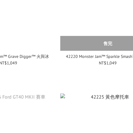
售完
Jam™ Grave Digger™ 火與冰
42220 Monster Jam™ Sparkle Sm
NT$1,049
NT$1,049