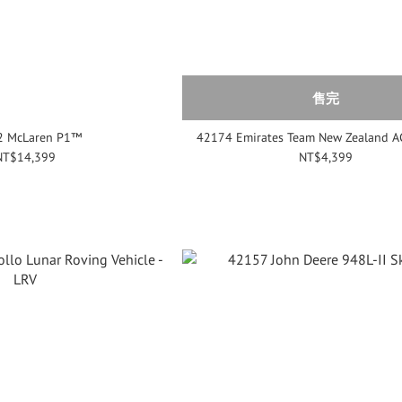
售完
2 McLaren P1™
42174 Emirates Team New Zealand A
NT$14,399
NT$4,399