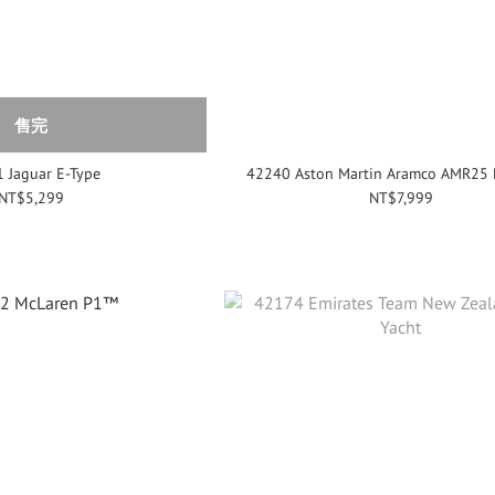
售完
 Jaguar E-Type
42240 Aston Martin Aramco AMR2
NT$5,299
NT$7,999