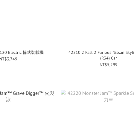
 L120 Electric 輪式裝載機
42210 2 Fast 2 Furious Nissan Skyl
(R34) Car
NT$3,749
NT$5,299