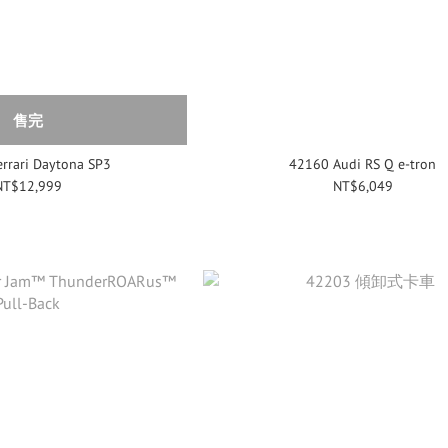
售完
rrari Daytona SP3
42160 Audi RS Q e-tron
NT$12,999
NT$6,049