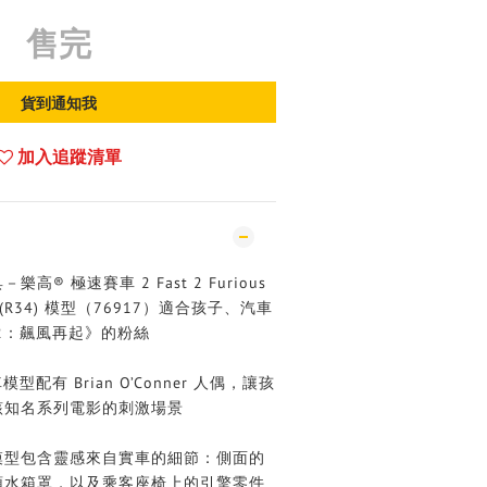
售完
貨到通知我
加入追蹤清單
® 極速賽車 2 Fast 2 Furious
GT-R (R34) 模型（76917）適合孩子、汽車
2：飆風再起》的粉絲
配有 Brian O’Conner 人偶，讓孩
該知名系列電影的刺激場景
模型包含靈感來自實車的細節：側面的
頭水箱罩，以及乘客座椅上的引擎零件