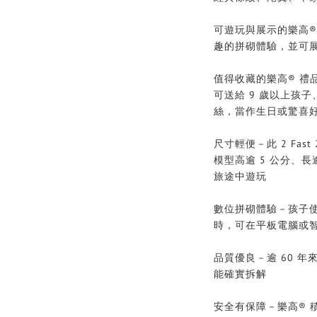
可遊玩與展示的樂高® 汽車
趣的拼砌體驗，並可
值得收藏的樂高® 禮品
可送給 9 歲以上孩
絲，當作生日或驚喜
尺寸輕便－此 2 Fast 2 Fu
模型高逾 5 公分、長
旅途中遊玩
數位拼砌體驗－孩子使用 
時，可在平板電腦或
品質優良－逾 60 
能確實拆解
安全有保障－樂高® 