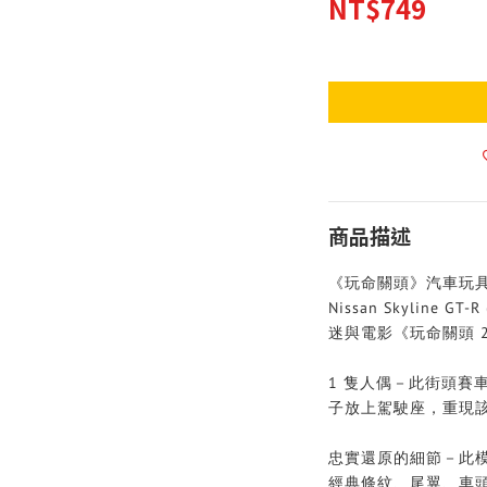
NT$749
商品描述
《玩命關頭》汽車玩具－樂高
Nissan Skyline 
迷與電影《玩命關頭 
1 隻人偶－此街頭賽車模型
子放上駕駛座，重現
忠實還原的細節－此
經典條紋、尾翼、車