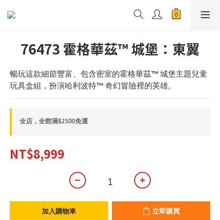
76473 霍格華茲™ 城堡：東翼
暢玩這款細節豐富、包含密室的霍格華茲™ 城堡主題兒童
玩具盒組，扮演哈利波特™ 奇幻冒險裡的英雄。
全店，全館滿$2500免運
NT$8,999
加入購物車
立即購買