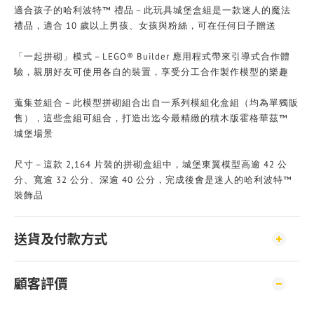
適合孩子的哈利波特™ 禮品－此玩具城堡盒組是一款迷人的魔法
禮品，適合 10 歲以上男孩、女孩與粉絲，可在任何日子贈送
「一起拼砌」模式－LEGO® Builder 應用程式帶來引導式合作體
驗，親朋好友可使用各自的裝置，享受分工合作製作模型的樂趣
蒐集並組合－此模型拼砌組合出自一系列模組化盒組（均為單獨販
售），這些盒組可組合，打造出迄今最精緻的積木版霍格華茲™
城堡場景
尺寸－這款 2,164 片裝的拼砌盒組中，城堡東翼模型高逾 42 公
分、寬逾 32 公分、深逾 40 公分，完成後會是迷人的哈利波特™
裝飾品
送貨及付款方式
顧客評價