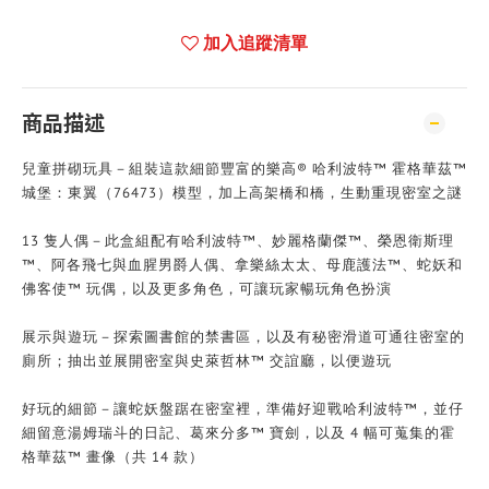
加入追蹤清單
商品描述
兒童拼砌玩具－組裝這款細節豐富的樂高® 哈利波特™ 霍格華茲™
城堡：東翼（76473）模型，加上高架橋和橋，生動重現密室之謎
13 隻人偶－此盒組配有哈利波特™、妙麗格蘭傑™、榮恩衛斯理
™、阿各飛七與血腥男爵人偶、拿樂絲太太、母鹿護法™、蛇妖和
佛客使™ 玩偶，以及更多角色，可讓玩家暢玩角色扮演
展示與遊玩－探索圖書館的禁書區，以及有秘密滑道可通往密室的
廁所；抽出並展開密室與史萊哲林™ 交誼廳，以便遊玩
好玩的細節－讓蛇妖盤踞在密室裡，準備好迎戰哈利波特™，並仔
細留意湯姆瑞斗的日記、葛來分多™ 寶劍，以及 4 幅可蒐集的霍
格華茲™ 畫像（共 14 款）