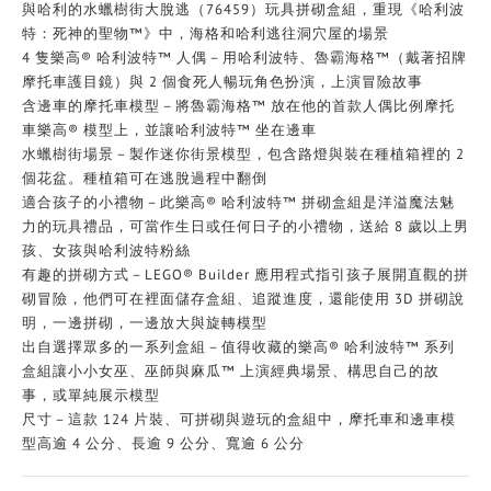
與哈利的水蠟樹街大脫逃（76459）玩具拼砌盒組，重現《哈利波
特：死神的聖物™》中，海格和哈利逃往洞穴屋的場景
4 隻樂高® 哈利波特™ 人偶－用哈利波特、魯霸海格™（戴著招牌
摩托車護目鏡）與 2 個食死人暢玩角色扮演，上演冒險故事
含邊車的摩托車模型－將魯霸海格™ 放在他的首款人偶比例摩托
車樂高® 模型上，並讓哈利波特™ 坐在邊車
水蠟樹街場景－製作迷你街景模型，包含路燈與裝在種植箱裡的 2
個花盆。種植箱可在逃脫過程中翻倒
適合孩子的小禮物－此樂高® 哈利波特™ 拼砌盒組是洋溢魔法魅
力的玩具禮品，可當作生日或任何日子的小禮物，送給 8 歲以上男
孩、女孩與哈利波特粉絲
有趣的拼砌方式－LEGO® Builder 應用程式指引孩子展開直觀的拼
砌冒險，他們可在裡面儲存盒組、追蹤進度，還能使用 3D 拼砌說
明，一邊拼砌，一邊放大與旋轉模型
出自選擇眾多的一系列盒組－值得收藏的樂高® 哈利波特™ 系列
盒組讓小小女巫、巫師與麻瓜™ 上演經典場景、構思自己的故
事，或單純展示模型
尺寸－這款 124 片裝、可拼砌與遊玩的盒組中，摩托車和邊車模
型高逾 4 公分、長逾 9 公分、寬逾 6 公分