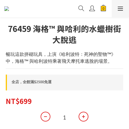
76459 海格™ 與哈利的水蠟樹街
大脫逃
暢玩這款拼砌玩具，上演《哈利波特：死神的聖物™》
中，海格™ 與哈利波特乘著飛天摩托車逃脫的場景。
全店，全館滿$2500免運
NT$699