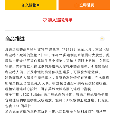
加入購物車
立即購買
加入追蹤清單
商品描述
透過這款樂高® 哈利波特™ 摩托車（76459）兒童玩具，重溫《哈
利波特：死神的聖物™》中，海格™ 與哈利的水蠟樹街大脫逃。此
魔法拼砌盒組可當作趣味生日小禮物，送給 8 歲以上男孩、女孩與
粉絲。內有首款人偶比例的海格飛天摩托車樂高模型、4 隻樂高哈
利波特人偶，以及水蠟樹街迷你模型場景，可激發創意遊戲。
將魯霸海格人偶放在摩托車上，並讓哈利波特坐在邊車。在水蠟樹
街場景擺設 2 隻食死人人偶。街景包含路燈和裝有花盆的種植箱。
種植箱經過精心設計，可在英雄大膽逃脫的過程中翻倒
孩子可用 LEGO Builder 應用程式自信拼砌。該應用程式讓他們用
容易理解的數位拼砌說明縮放、旋轉 3D 模型和追蹤進度。此盒組
包含 124 個零件。
適合兒童遊戲的摩托車玩具－暢玩這款樂高® 哈利波特™ 海格™