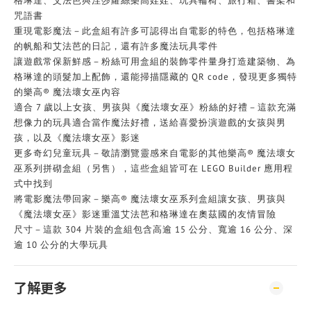
格琳達、艾法芭與涅莎蘿絲樂高娃娃、玩具輪椅、旅行箱、書架和
咒語書
重現電影魔法－此盒組有許多可認得出自電影的特色，包括格琳達
的帆船和艾法芭的日記，還有許多魔法玩具零件
讓遊戲常保新鮮感－粉絲可用盒組的裝飾零件量身打造建築物、為
格琳達的頭髮加上配飾，還能掃描隱藏的 QR code，發現更多獨特
的樂高® 魔法壞女巫內容
適合 7 歲以上女孩、男孩與《魔法壞女巫》粉絲的好禮－這款充滿
想像力的玩具適合當作魔法好禮，送給喜愛扮演遊戲的女孩與男
孩，以及《魔法壞女巫》影迷
更多奇幻兒童玩具－敬請瀏覽靈感來自電影的其他樂高® 魔法壞女
巫系列拼砌盒組（另售），這些盒組皆可在 LEGO Builder 應用程
式中找到
將電影魔法帶回家－樂高® 魔法壞女巫系列盒組讓女孩、男孩與
《魔法壞女巫》影迷重溫艾法芭和格琳達在奧茲國的友情冒險
尺寸－這款 304 片裝的盒組包含高逾 15 公分、寬逾 16 公分、深
逾 10 公分的大學玩具
了解更多