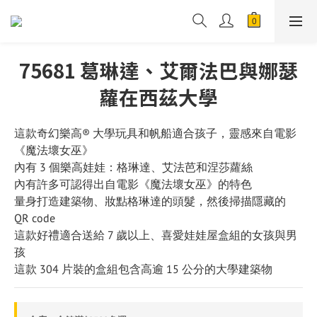
75681 葛琳達、艾爾法巴與娜瑟
蘿在西茲大學
這款奇幻樂高® 大學玩具和帆船適合孩子，靈感來自電影
《魔法壞女巫》
內有 3 個樂高娃娃：格琳達、艾法芭和涅莎蘿絲
內有許多可認得出自電影《魔法壞女巫》的特色
量身打造建築物、妝點格琳達的頭髮，然後掃描隱藏的 
QR code
這款好禮適合送給 7 歲以上、喜愛娃娃屋盒組的女孩與男
孩
這款 304 片裝的盒組包含高逾 15 公分的大學建築物