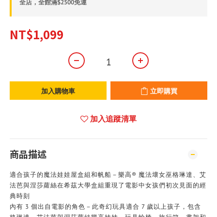
全店，全館滿$2500免運
NT$1,099
加入購物車
立即購買
加入追蹤清單
商品描述
適合孩子的魔法娃娃屋盒組和帆船－樂高® 魔法壞女巫格琳達、艾
法芭與涅莎蘿絲在希茲大學盒組重現了電影中女孩們初次見面的經
典時刻
內有 3 個出自電影的角色－此奇幻玩具適合 7 歲以上孩子，包含