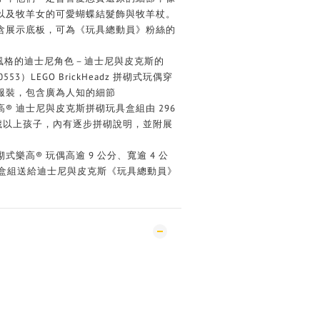
以及牧羊女的可愛蝴蝶結髮飾與牧羊杖。
含展示底板，可為《玩具總動員》粉絲的
adz™ 風格的迪士尼角色－迪士尼與皮克斯的
（40553）LEGO BrickHeadz 拼砌式玩偶穿
服裝，包含廣為人知的細節
® 迪士尼與皮克斯拼砌玩具盒組由 296
 歲以上孩子，內有逐步拼砌說明，並附展
樂高® 玩偶高逾 9 公分、寬逾 4 公
此盒組送給迪士尼與皮克斯《玩具總動員》