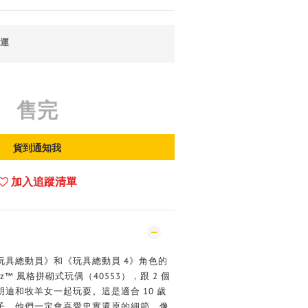
免運
售完
貨到通知我
加入追蹤清單
玩具總動員》和《玩具總動員 4》角色的
eadz™ 風格拼砌式玩偶（40553），跟 2 個
迪和牧羊女一起玩耍。這是適合 10 歲
子，他們一定會喜愛忠實還原的細節，像