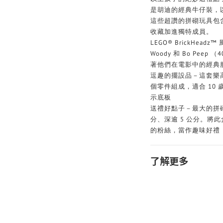
是胡迪的經典牛仔裝，
這些超讚的拼砌玩具包
收藏加進獨特成員。
LEGO® BrickHe
Woody 和 Bo Peep 
著他們在電影中的經典
逗趣的擺設品－這套樂高
個零件組成，適合 10
示底板
送禮好點子－最大的拼砌式
分、深逾 5 公分。將
的粉絲，當作趣味好禮
了解更多