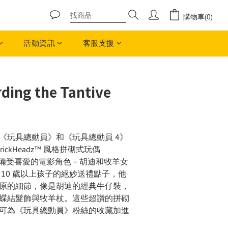
購物車(0)
活動資訊
客服支援
ding the Tantive
《玩具總動員》和《玩具總動員 4》
rickHeadz™ 風格拼砌式玩偶
2 個備受喜愛的電影角色－胡迪和牧羊女
10 歲以上孩子的絕妙送禮點子，他
原的細節，像是胡迪的經典牛仔裝，
蝶結髮飾與牧羊杖。這些超讚的拼砌
可為《玩具總動員》粉絲的收藏加進