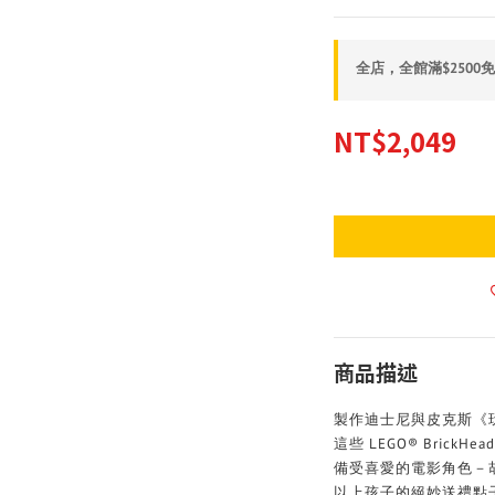
全店，全館滿$2500
NT$2,049
商品描述
製作迪士尼與皮克斯《
這些 LEGO® BrickH
備受喜愛的電影角色－胡
以上孩子的絕妙送禮點