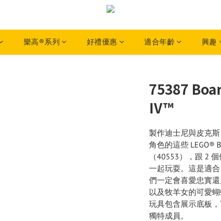
樂高®系列
好禮優惠
適合年齡
興趣
75387 Boar
IV™
製作迪士尼與皮克斯
角色的這些 LEGO® B
（40553），跟 
一起玩耍。這是適合 
們一定會喜愛忠實還
以及牧羊女的可愛蝴
玩具包含展示底板，
獨特成員。