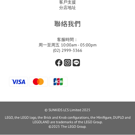
客戶支援
分店地址
聯絡我們
客服時間：
周一至周五 10:00am - 05:00pm
(02) 2999-3366
© SUNKIDS LCS Limited 2025
LEGO, the LEGO logo, the Brick and Knob configurations, the Minifigure, DUPLO and
LEGOLAND are trademarks of the LEGO Group.
©2025 The LEGO Group.