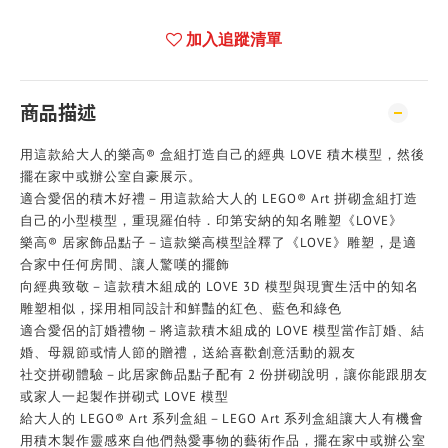
加入追蹤清單
商品描述
用這款給大人的樂高® 盒組打造自己的經典 LOVE 積木模型，然後
擺在家中或辦公室自豪展示。
適合愛侶的積木好禮－用這款給大人的 LEGO® Art 拼砌盒組打造
自己的小型模型，重現羅伯特．印第安納的知名雕塑《LOVE》
樂高® 居家飾品點子－這款樂高模型詮釋了《LOVE》雕塑，是適
合家中任何房間、讓人驚嘆的擺飾
向經典致敬－這款積木組成的 LOVE 3D 模型與現實生活中的知名
雕塑相似，採用相同設計和鮮豔的紅色、藍色和綠色
適合愛侶的訂婚禮物－將這款積木組成的 LOVE 模型當作訂婚、結
婚、母親節或情人節的贈禮，送給喜歡創意活動的親友
社交拼砌體驗－此居家飾品點子配有 2 份拼砌說明，讓你能跟朋友
或家人一起製作拼砌式 LOVE 模型
給大人的 LEGO® Art 系列盒組－LEGO Art 系列盒組讓大人有機會
用積木製作靈感來自他們熱愛事物的藝術作品，擺在家中或辦公室