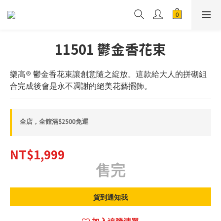
11501 鬱金香花束
樂高® 鬱金香花束讓創意隨之綻放。這款給大人的拼砌組
合完成後會是永不凋謝的絕美花藝擺飾。
全店，全館滿$2500免運
NT$1,999
售完
貨到通知我