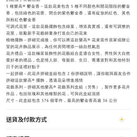
5 種樂高® 鬱金香－這款花束包含 5 種不同顏色和開花階段的鬱金
香，包括綠色的花蕾、閉合的紫色鬱金香，還有綻放的紅色、黃色
與粉紅色鬱金香
可調式花莖－這款花藝擺飾包含綠葉，增添真實感，還有可調整的
花莖，鼓勵新手花藝師量身打造自己的花束
植物擺飾－拼砌完成後，你可以將這款樂高® 花束當作居家或辦公
室的花卉飾品展示，為任何房間增添一絲自然氣息
花卉禮品－這款極富裝飾性的花藝組合是適合女性、男性與大自然
愛好者的禮品，也是情人節、母親節、生日、喬遷派對和其他特別
日子的送禮好點子
一起拼砌－此花卉拼砌盒組包含 2 份拼砌說明，讓你能與親友合作
拼砌這款樂高® 擺飾，透過花朵增進感情
花藝系列－拼砌其他樂高® 花藝系列盒組（另售），製作更多花卉
作品，包括玫瑰和其他種類的花，可與此盒組混搭
尺寸－此盒組包含 576 個零件，最高的鬱金香高逾 36 公分
送貨及付款方式