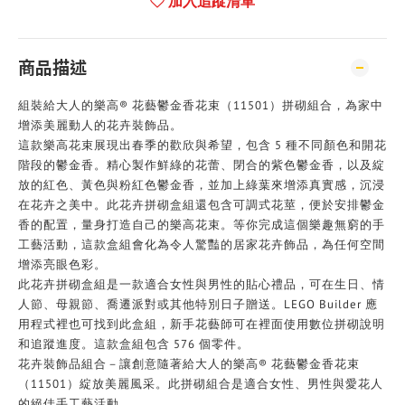
加入追蹤清單
商品描述
組裝給大人的樂高® 花藝鬱金香花束（11501）拼砌組合，為家中
增添美麗動人的花卉裝飾品。
這款樂高花束展現出春季的歡欣與希望，包含 5 種不同顏色和開花
階段的鬱金香。精心製作鮮綠的花蕾、閉合的紫色鬱金香，以及綻
放的紅色、黃色與粉紅色鬱金香，並加上綠葉來增添真實感，沉浸
在花卉之美中。此花卉拼砌盒組還包含可調式花莖，便於安排鬱金
香的配置，量身打造自己的樂高花束。等你完成這個樂趣無窮的手
工藝活動，這款盒組會化為令人驚豔的居家花卉飾品，為任何空間
增添亮眼色彩。
此花卉拼砌盒組是一款適合女性與男性的貼心禮品，可在生日、情
人節、母親節、喬遷派對或其他特別日子贈送。LEGO Builder 應
用程式裡也可找到此盒組，新手花藝師可在裡面使用數位拼砌說明
和追蹤進度。這款盒組包含 576 個零件。
花卉裝飾品組合－讓創意隨著給大人的樂高® 花藝鬱金香花束
（11501）綻放美麗風采。此拼砌組合是適合女性、男性與愛花人
的絕佳手工藝活動