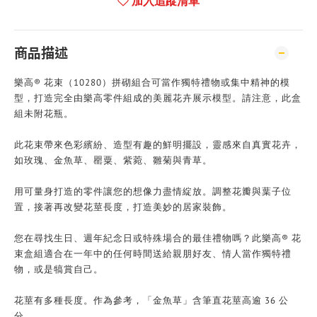
加入追蹤清單
商品描述
樂高® 花束（10280）拼砌組合可當作獨特禮物或集中精神的模
型，打造完全由樂高零件組成的美麗花卉展示模型。請注意，此盒
組未附花瓶。
此花束帶來色彩繽紛、造型有趣的鮮明擺設，靈感來自真實花卉，
如玫瑰、金魚草、罌粟、紫菀、雛菊與青草。
用可量身打造的零件讓您的想像力盡情綻放。調整花瓣與葉子位
置，接著再改變花莖長度，打造美妙的居家裝飾。
您在尋找生日、週年紀念日或特殊場合的最佳禮物嗎？此樂高® 花
束盒組適合在一年中的任何時間送給親朋好友、情人當作獨特禮
物，或是犒賞自己。
花莖有多種長度。作為參考，「金魚草」含筆直花莖高逾 36 公
分。