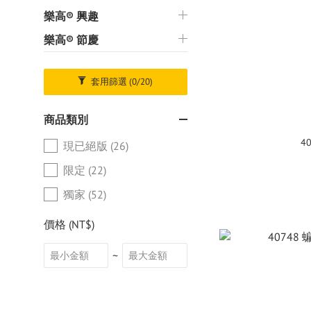
樂高® 興趣
樂高® 節慶
套用篩選
(0/20)
商品類別
4
現已絕版 (26)
限定 (22)
獨家 (52)
價格 (NT$)
~