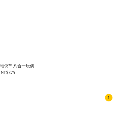
 蝙蝠俠™ 八合一玩偶
NT$879
1