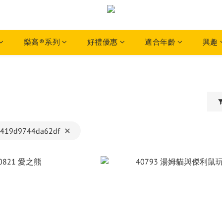
樂高®系列
好禮優惠
適合年齡
興趣
419d9744da62df